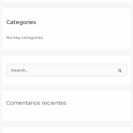
Categories
No hay categorías
B
u
s
c
Comentarios recientes
a
r
p
o