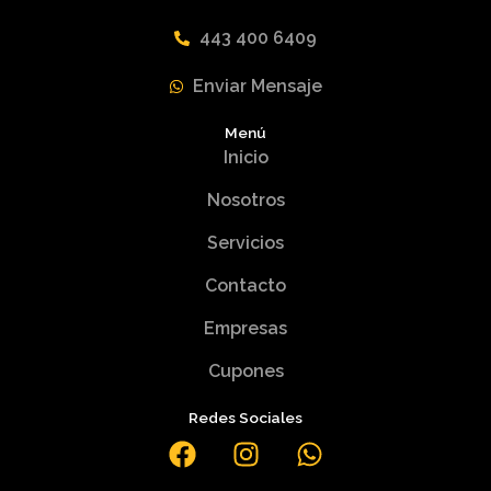
443 400 6409
Enviar Mensaje
Menú
Inicio
Nosotros
Servicios
Contacto
Empresas
Cupones
Redes Sociales
F
I
W
a
n
h