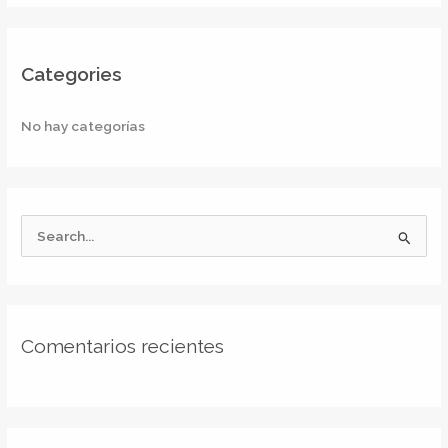
Categories
No hay categorías
B
u
s
c
Comentarios recientes
a
r
p
o