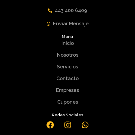
443 400 6409
Enviar Mensaje
Menú
Inicio
Nosotros
Servicios
Contacto
Empresas
Cupones
Redes Sociales
F
I
W
a
n
h